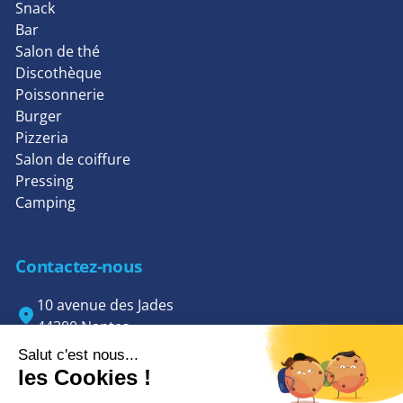
Snack
Bar
Salon de thé
Discothèque
Poissonnerie
Burger
Pizzeria
Salon de coiffure
Pressing
Camping
Contactez-nous
10 avenue des Jades
44300 Nantes
02 85 85 70 42
contact@dgsys.fr
Lundi - Samedi : 9h - 19h