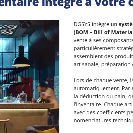
entaire intégré à votre 
DGSYS intègre un
syst
(BOM – Bill of Materia
vente à ses composants 
particulièrement straté
assemblent des produits
artisanale, préparati
Lors de chaque vente, 
automatiquement. Par e
la déduction du pain, d
l’inventaire. Chaque ar
avec des coefficients p
nomenclatures techniq