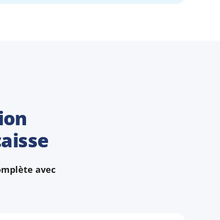
tion
caisse
omplète avec