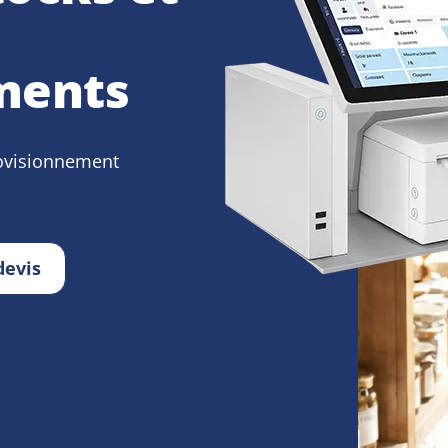
ments
provisionnement
devis