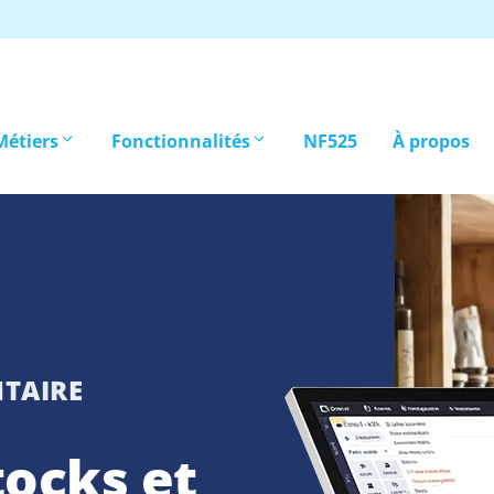
Métiers
Fonctionnalités
NF525
À propos
NTAIRE
tocks et