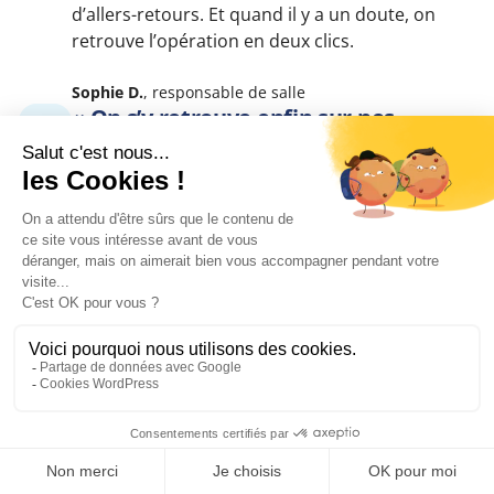
d’allers-retours. Et quand il y a un doute, on
retrouve l’opération en deux clics.
Sophie D.
, responsable de salle
« On s’y retrouve enfin sur nos
ventes »
Les statistiques et les exports sont propres, et
surtout on a un vrai suivi : on voit ce qui
marche, et on pilote mieux les périodes fortes.
Le support répond vite quand on a une
question.
Julien R.
, gérant commerce de détail
Kevin S.
Demande de devis
On a gagné en fluidité au comptoir :