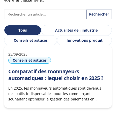
votre encaissement.
Search
for:
Tous
Actualités de l'industrie
Conseils et astuces
Innovations produit
23/09/2025
Conseils et astuces
Comparatif des monnayeurs
automatiques : lequel choisir en 2025 ?
En 2025, les monnayeurs automatiques sont devenus
des outils indispensables pour les commerçants
souhaitant optimiser la gestion des paiements en
espèces et limiter les erreurs lors de l’encaissement. Le
monnayeur peut également devenir votre meilleur allié
pour fluidifier la vente et ainsi réduire le temps d’attente