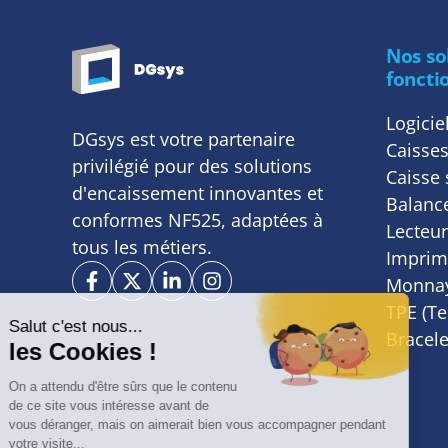
Nos so
foncti
Logicie
DGsys est votre partenaire
Caisses
privilégié pour des solutions
Caisse 
d'encaissement innovantes et
Balance
conformes NF525, adaptées à
Lecteur
tous les métiers.
Imprima
Monnay
TPE (T
Bracele