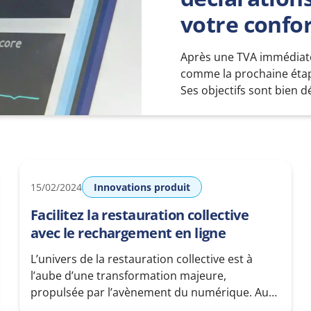
votre confo
Après une TVA immédiate 
comme la prochaine étap
Ses objectifs sont bien d
optimisée des déclaration
cette révolution devrait
redéfinissent la manièr
15/02/2024
Innovations produit
Facilitez la restauration collective
avec le rechargement en ligne
L’univers de la restauration collective est à
l’aube d’une transformation majeure,
propulsée par l’avènement du numérique. Au
cœur de cette révolution se trouvent les sites