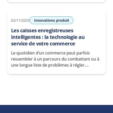
de rechargement en ligne et les technologies
de paiement via QR code, promettant
d’optimiser l’efficacité opérationnelle et
02/11/2023
Innovations produit
d’améliorer significativement l’expérience
client. Imaginez un système où la gestion des
Les caisses enregistreuses
paiements et
intelligentes : la technologie au
service de votre commerce
Le quotidien d’un commerce peut parfois
ressembler à un parcours du combattant ou à
une longue liste de problèmes à régler.
Heureusement, les caisses enregistreuses
intelligentes sont là pour transformer cette
routine en une expérience fluide et optimisée.
Embarquons dans l’exploration de cet outil qui
va dynamiser votre gestion quotidienne, tout
en apportant une valeur