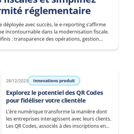
rmité réglementaire
déployée avec succès, le e-reporting s’affirme
e incontournable dans la modernisation fiscale.
éfinis : transparence des opérations, gestion
s, contrôle accru des flux financiers. En parallèle,
 répondre aux exigences réglementaires qui
e dont les entreprises communiquent leurs
28/12/2023
Innovations produit
Explorez le potentiel des QR Codes
pour fidéliser votre clientèle
L’ère numérique transforme la manière dont
les entreprises interagissent avec leurs clients.
Les QR Codes, associés à des inscriptions en
ligne, émergent comme des outils puissants