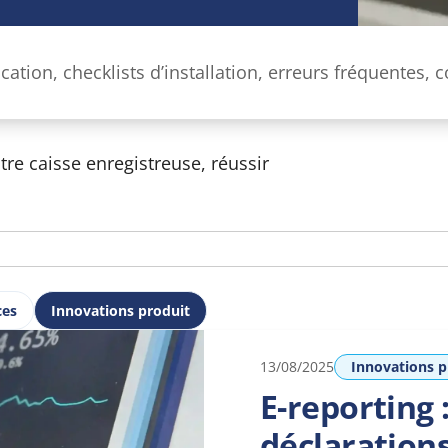
ation, checklists d’installation, erreurs fréquentes, c
atiques d’encaissement, conformité NF525… des répo
ommerces
tre caisse enregistreuse, réussir
ces
Innovations produit
Innovations p
13/08/2025
E-reporting 
déclarations