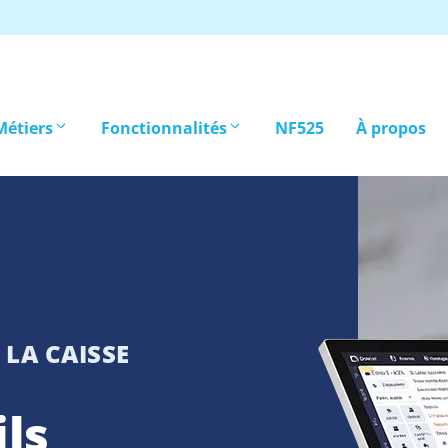
Métiers
Fonctionnalités
NF525
À propos
 LA CAISSE
ls