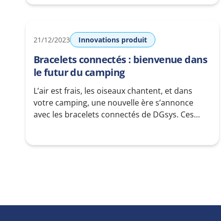
Prêt pour challenger les chaines de magasins
et les petits commerçants, dgsys montrera son
savoir faire durant les
21/12/2023
Innovations produit
Bracelets connectés : bienvenue dans
le futur du camping
L’air est frais, les oiseaux chantent, et dans
votre camping, une nouvelle ère s’annonce
avec les bracelets connectés de DGsys. Ces
outils révolutionnaires ne se contentent pas de
faciliter la vie de vos campeurs, ils réinventent
complètement leur expérience de camping.
Finies les files d’attente au bar ou les soucis de
paiement à la boutique.