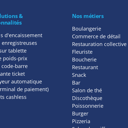
lutions &
Nos métiers
onnalités
Boulangerie
ls d'encaissement
Commerce de détail
 enregistreuses
Restauration collective
sur tablette
Fleuriste
 poids-prix
Boucherie
 code-barre
Restaurant
nte ticket
Snack
eur automatique
Bar
erminal de paiement)
Salon de thé
ts cashless
Discothèque
Poissonnerie
Burger
Pizzeria