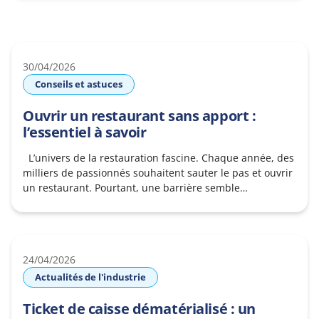
en pleine croissance, votre fiche d’établissement est
souvent la première porte d’entrée de vos futurs clients.
Mais pourquoi les avis Google
30/04/2026
Conseils et astuces
Ouvrir un restaurant sans apport :
l’essentiel à savoir
L’univers de la restauration fascine. Chaque année, des
milliers de passionnés souhaitent sauter le pas et ouvrir
un restaurant. Pourtant, une barrière semble
infranchissable pour beaucoup : l’absence de capital de
départ. Traditionnellement, les banques exigent un
apport personnel représentant 20 à 30 % de
l’investissement total. Mais ouvrir un restaurant sans
24/04/2026
apport n’est
Actualités de l'industrie
Ticket de caisse dématérialisé : un