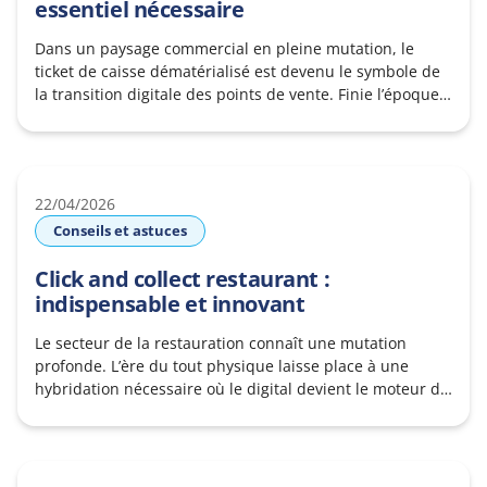
essentiel nécessaire
Dans un paysage commercial en pleine mutation, le
ticket de caisse dématérialisé est devenu le symbole de
la transition digitale des points de vente. Finie l’époque
où chaque achat générait systématiquement un petit
morceau de papier thermique perdu ou jeté. Aujourd’hui
la dématérialisation du ticket de caisse est au cœur de la
stratégie des commerçants
22/04/2026
Conseils et astuces
Click and collect restaurant :
indispensable et innovant
Le secteur de la restauration connaît une mutation
profonde. L’ère du tout physique laisse place à une
hybridation nécessaire où le digital devient le moteur de
la croissance. Au cœur de cette révolution, une solution
s’impose comme le levier de performance numéro un : le
click and collect restaurant. Pour les restaurants
équipés, proposer ce