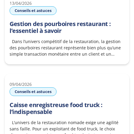
13/04/2026
Conseils et astuces
Gestion des pourboires restaurant :
l’essentiel à savoir
Dans l’univers compétitif de la restauration, la gestion
des pourboires restaurant représente bien plus qu’une
simple transaction monétaire entre un client et un
service. C’est un levier de motivation pour le personnel,
un indicateur de la satisfaction de la clientèle et,
surtout, un cadre juridique strict que chaque employeur
doit connaitre et maitriser. Avec
09/04/2026
Conseils et astuces
Caisse enregistreuse food truck :
l’indispensable
L’univers de la restauration nomade exige une agilité
sans faille. Pour un exploitant de food truck, le choix