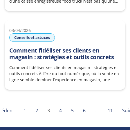
d’une caisse enregistreuse food truck n’est pas qu’une
simple obligation légale : c’est le cœur battant de son
activité commerciale. Pour que vous optimisiez votre
activité, vous avez des solutions telles que Connectill ou
DGsys à
03/04/2026
Conseils et astuces
Comment fidéliser ses clients en
magasin : stratégies et outils concrets
Comment fidéliser ses clients en magasin : stratégies et
outils concrets À l’ère du tout numérique, où la vente en
ligne semble dominer l’expérience en magasin, une
question cruciale taraude l’esprit de tout commerçant
physique : le point de vente est-il mort et surtout
comment fidéliser ses clients en magasin ? En réalité, le
magasin
cédent
1
2
3
4
5
6
…
11
Sui