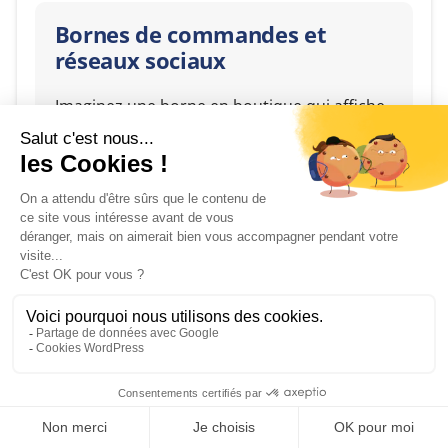
Bornes de commandes et
réseaux sociaux
Imaginez une borne en boutique qui affiche
votre flux Instagram en temps réel. Le client
voit les photos des autres utilisateurs
portant vos produits pendant qu’il fait son
choix. C’est la preuve sociale intégrée au lieu
de vente.
Réseaux sociaux
commerçant : l’audace
récompensée
Demande de devis